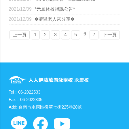
2021/12/09
*元旦休校補課公告*
2021/12/09
❆聖誕老人來分享❆
6
上一頁
1
2
3
4
5
7
下一頁
Tel：06-2022533
Fax：06-2022335
Add: 台南市永康區復華七街225巷28號