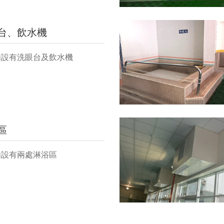
台、飲水機
內設有洗眼台及飲水機
區
內設有兩處淋浴區