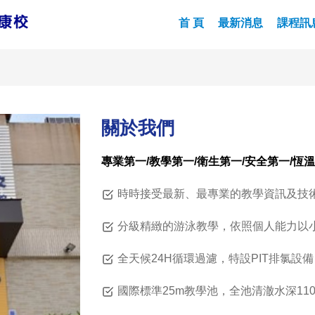
首 頁
最新消息
課程訊
關於我們
專業第一/教學第一/衛生第一/安全第一/恆
時時接受最新、最專業的教學資訊及技
分級精緻的游泳教學，依照個人能力以
全天候24H循環過濾，特設PIT排氯設
國際標準25m教學池，全池清澈水深11