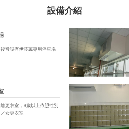
設備介紹
場
前後皆設有伊藤萬專用停車場
室
分離更衣室，8歲以上依照性別
男／女更衣室