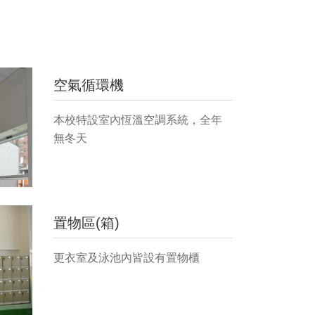
空氣循環機
本校特設室內恆溫空調系統，全年
無冬天
置物區(箱)
更衣室及泳池內皆設有置物櫃