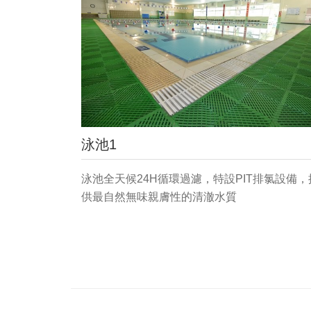
泳池1
泳池全天候24H循環過濾，特設PIT排氯設備，
供最自然無味親膚性的清澈水質