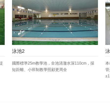
泳池2
泳
提
國際標準25m教學池，全池清澈水深110cm，採
本
短距離、小班制教學照顧更周全
管
±