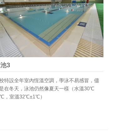
池3
校特設全年室內恆溫空調，學泳不易感冒，儘
是在冬天，泳池仍然像夏天一樣（水溫30℃
1℃，室溫32℃±1℃）