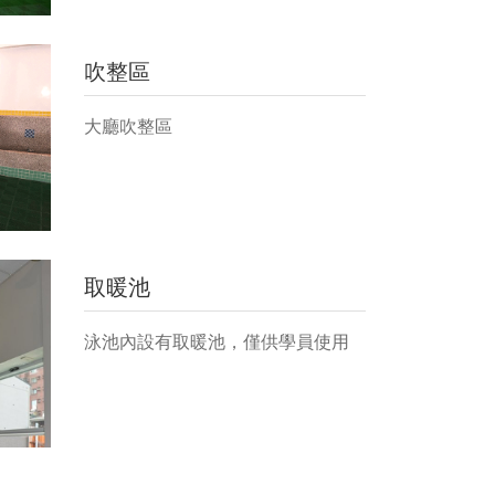
吹整區
大廳吹整區
取暖池
泳池內設有取暖池，僅供學員使用