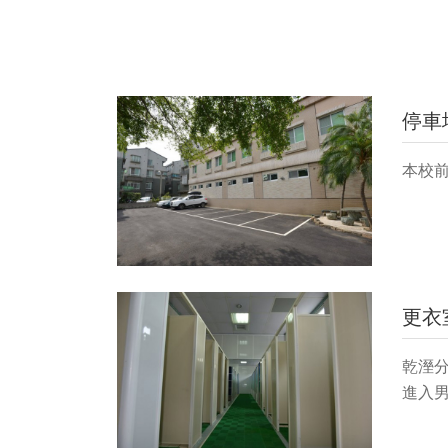
停車
本校
更衣
乾溼
進入